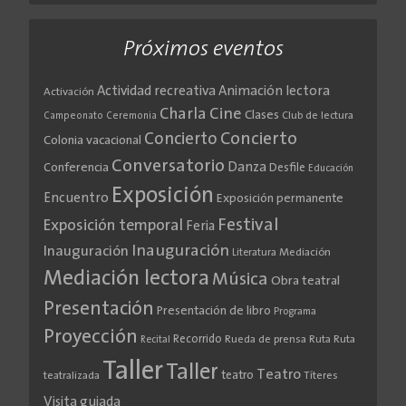
Próximos eventos
Actividad recreativa
Animación lectora
Activación
Cine
Charla
Clases
Club de lectura
Campeonato
Ceremonia
Concierto
Concierto
Colonia vacacional
Conversatorio
Danza
Conferencia
Desfile
Educación
Exposición
Encuentro
Exposición permanente
Festival
Exposición temporal
Feria
Inauguración
Inauguración
Literatura
Mediación
Mediación lectora
Música
Obra teatral
Presentación
Presentación de libro
Programa
Proyección
Recorrido
Rueda de prensa
Ruta
Ruta
Recital
Taller
Taller
Teatro
teatro
teatralizada
Títeres
Visita guiada