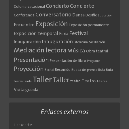
Concierto
Concierto
Colonia vacacional
Conversatorio
Danza
Conferencia
Desfile
Educación
Exposición
Encuentro
Exposición permanente
Festival
Exposición temporal
Feria
Inauguración
Inauguración
Literatura
Mediación
Mediación lectora
Música
Obra teatral
Presentación
Presentación de libro
Programa
Proyección
Recorrido
Rueda de prensa
Ruta
Ruta
Recital
Taller
Taller
Teatro
teatro
teatralizada
Títeres
Visita guiada
Enlaces externos
Hackearte