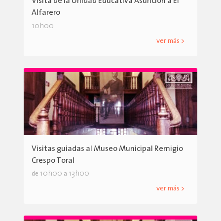
Visita de la Unidad Educativa Asunción a El
Alfarero
10h00
ver más >
Visitas guiadas al Museo Municipal Remigio
Crespo Toral
10h00
13h00
de
a
ver más >