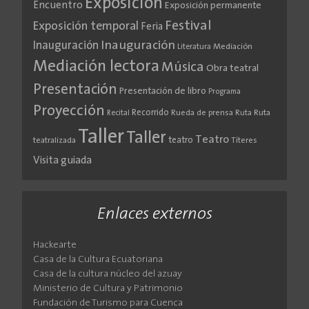
Exposición
Encuentro
Exposición permanente
Festival
Exposición temporal
Feria
Inauguración
Inauguración
Literatura
Mediación
Mediación lectora
Música
Obra teatral
Presentación
Presentación de libro
Programa
Proyección
Recorrido
Rueda de prensa
Ruta
Ruta
Recital
Taller
Taller
Teatro
teatro
teatralizada
Títeres
Visita guiada
Enlaces externos
Hackearte
Casa de la Cultura Ecuatoriana
Casa de la cultura núcleo del azuay
Ministerio de Cultura y Patrimonio
Fundación de Turismo para Cuenca