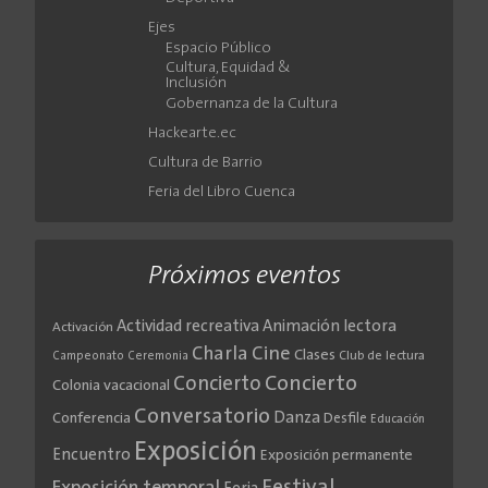
Ejes
Espacio Público
Cultura, Equidad &
Inclusión
Gobernanza de la Cultura
Hackearte.ec
Cultura de Barrio
Feria del Libro Cuenca
Próximos eventos
Actividad recreativa
Animación lectora
Activación
Cine
Charla
Clases
Club de lectura
Campeonato
Ceremonia
Concierto
Concierto
Colonia vacacional
Conversatorio
Danza
Conferencia
Desfile
Educación
Exposición
Encuentro
Exposición permanente