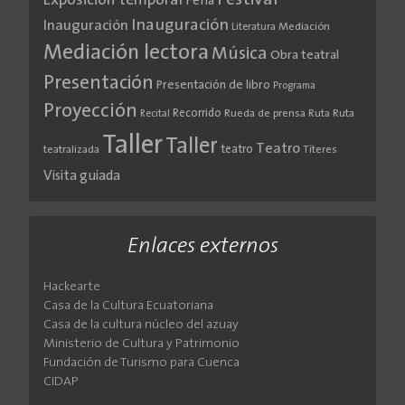
Festival
Exposición temporal
Feria
Inauguración
Inauguración
Literatura
Mediación
Mediación lectora
Música
Obra teatral
Presentación
Presentación de libro
Programa
Proyección
Recorrido
Rueda de prensa
Ruta
Ruta
Recital
Taller
Taller
Teatro
teatro
teatralizada
Títeres
Visita guiada
Enlaces externos
Hackearte
Casa de la Cultura Ecuatoriana
Casa de la cultura núcleo del azuay
Ministerio de Cultura y Patrimonio
Fundación de Turismo para Cuenca
CIDAP