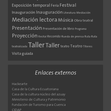
Festival
Exposición temporal
Feria
Inauguración
Inauguración
Literatura
Mediación
Mediación lectora
Música
Obra teatral
Presentación
Presentación de libro
Programa
Proyección
Recorrido
Rueda de prensa
Ruta
Ruta
Recital
Taller
Taller
Teatro
teatro
teatralizada
Títeres
Visita guiada
Enlaces externos
Hackearte
Casa de la Cultura Ecuatoriana
Casa de la cultura núcleo del azuay
Ministerio de Cultura y Patrimonio
Fundación de Turismo para Cuenca
CIDAP