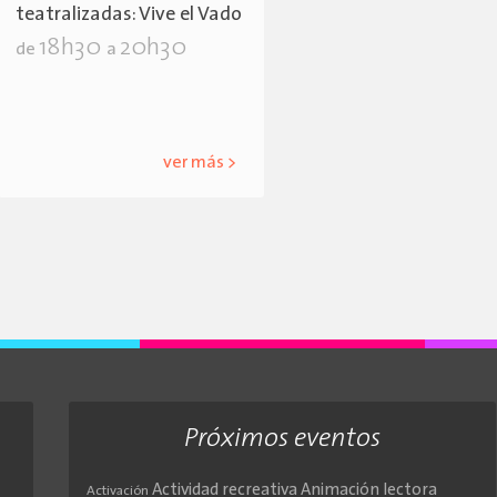
teatralizadas: Vive el Vado
18h30
20h30
de
a
ver más >
Próximos eventos
Actividad recreativa
Animación lectora
Activación