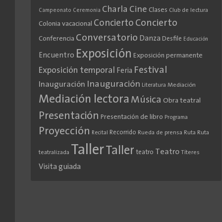
Cine
Charla
Clases
Club de lectura
Campeonato
Ceremonia
Concierto
Concierto
Colonia vacacional
Conversatorio
Danza
Conferencia
Desfile
Educación
Exposición
Encuentro
Exposición permanente
Festival
Exposición temporal
Feria
Inauguración
Inauguración
Literatura
Mediación
Mediación lectora
Música
Obra teatral
Presentación
Presentación de libro
Programa
Proyección
Recorrido
Rueda de prensa
Ruta
Ruta
Recital
Taller
Taller
Teatro
teatro
teatralizada
Títeres
Visita guiada