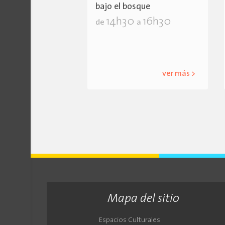
bajo el bosque
14h30
16h30
de
a
ver más >
Mapa del sitio
Espacios Culturales