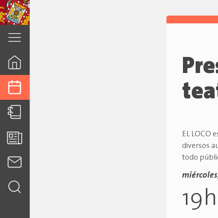
cuenca.gob.ec
Pre
tea
EL LOCO es
diversos au
todo públi
miércoles
19