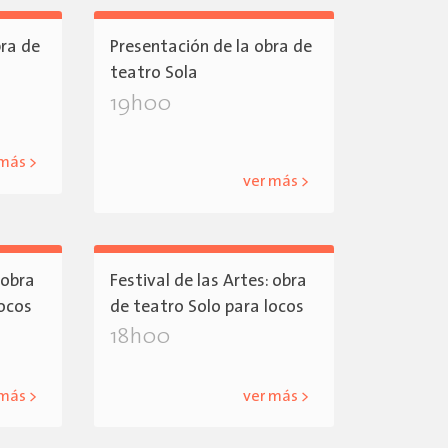
bra de
Presentación de la obra de
teatro Sola
19h00
 más >
ver más >
 obra
Festival de las Artes: obra
locos
de teatro Solo para locos
18h00
 más >
ver más >