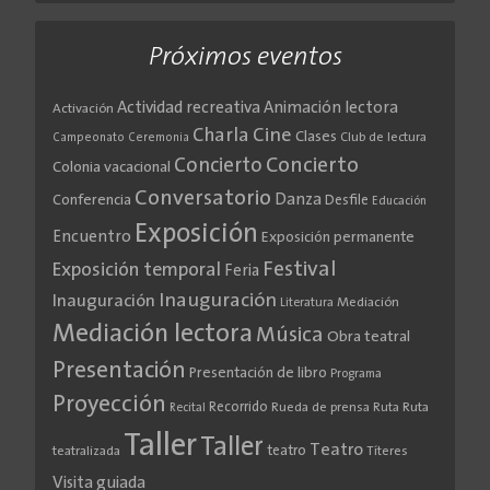
Próximos eventos
Actividad recreativa
Animación lectora
Activación
Cine
Charla
Clases
Club de lectura
Campeonato
Ceremonia
Concierto
Concierto
Colonia vacacional
Conversatorio
Danza
Conferencia
Desfile
Educación
Exposición
Encuentro
Exposición permanente
Festival
Exposición temporal
Feria
Inauguración
Inauguración
Literatura
Mediación
Mediación lectora
Música
Obra teatral
Presentación
Presentación de libro
Programa
Proyección
Recorrido
Rueda de prensa
Ruta
Ruta
Recital
Taller
Taller
Teatro
teatro
teatralizada
Títeres
Visita guiada