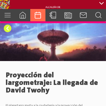
cuenca.gob.ec
Proyección del
largometraje: La llegada de
David Twohy
El planetario invita a la ciudadanía a la proyección del