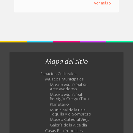
ver más >
Mapa del sitio
Espacios Culturales
Museos Municipales
Museo Municipal de
Arte Moderno
Museo Municipal
Remigio Crespo Toral
Planetario
Municipal de la Paja
Toquilla y el Sombrero
Museo Catedral Vieja
Galería de la Alcaldía
Casas Patrimoniales