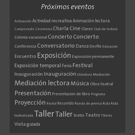
Próximos eventos
Actividad recreativa
Animación lectora
Activación
Cine
Charla
Clases
Club de lectura
Campeonato
Ceremonia
Concierto
Concierto
Colonia vacacional
Conversatorio
Danza
Conferencia
Desfile
Educación
Exposición
Encuentro
Exposición permanente
Festival
Exposición temporal
Feria
Inauguración
Inauguración
Literatura
Mediación
Mediación lectora
Música
Obra teatral
Presentación
Presentación de libro
Programa
Proyección
Recorrido
Rueda de prensa
Ruta
Ruta
Recital
Taller
Taller
Teatro
teatro
teatralizada
Títeres
Visita guiada