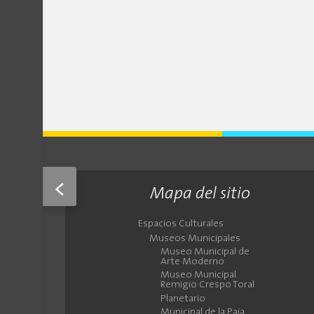
<
Mapa del sitio
Espacios Culturales
Museos Municipales
Museo Municipal de
Arte Moderno
Museo Municipal
Remigio Crespo Toral
Planetario
Municipal de la Paja