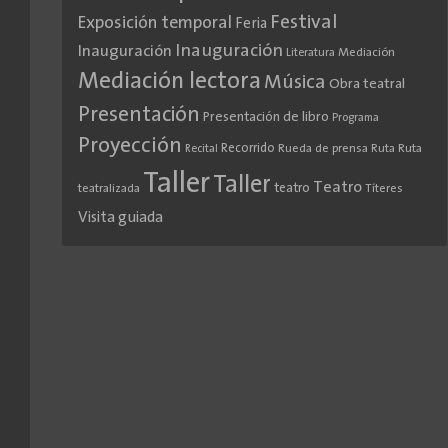
Festival
Exposición temporal
Feria
Inauguración
Inauguración
Literatura
Mediación
Mediación lectora
Música
Obra teatral
Presentación
Presentación de libro
Programa
Proyección
Recorrido
Rueda de prensa
Ruta
Ruta
Recital
Taller
Taller
Teatro
teatro
teatralizada
Títeres
Visita guiada