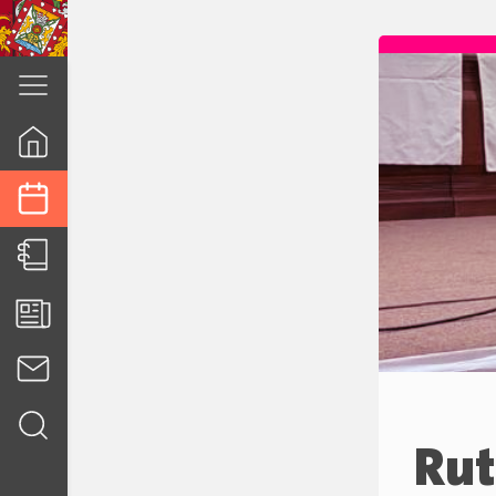
cuenca.gob.ec
Rut