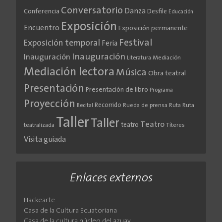
Conversatorio
Danza
Conferencia
Desfile
Educación
Exposición
Encuentro
Exposición permanente
Festival
Exposición temporal
Feria
Inauguración
Inauguración
Literatura
Mediación
Mediación lectora
Música
Obra teatral
Presentación
Presentación de libro
Programa
Proyección
Recorrido
Rueda de prensa
Ruta
Ruta
Recital
Taller
Taller
Teatro
teatro
teatralizada
Títeres
Visita guiada
Enlaces externos
Hackearte
Casa de la Cultura Ecuatoriana
Casa de la cultura núcleo del azuay