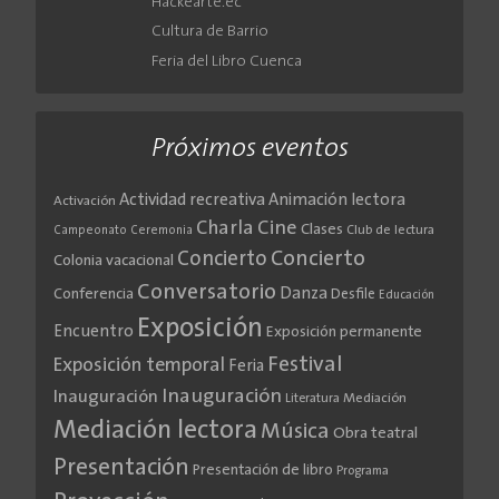
Hackearte.ec
Cultura de Barrio
Feria del Libro Cuenca
Próximos eventos
Actividad recreativa
Animación lectora
Activación
Cine
Charla
Clases
Club de lectura
Campeonato
Ceremonia
Concierto
Concierto
Colonia vacacional
Conversatorio
Danza
Conferencia
Desfile
Educación
Exposición
Encuentro
Exposición permanente
Festival
Exposición temporal
Feria
Inauguración
Inauguración
Literatura
Mediación
Mediación lectora
Música
Obra teatral
Presentación
Presentación de libro
Programa