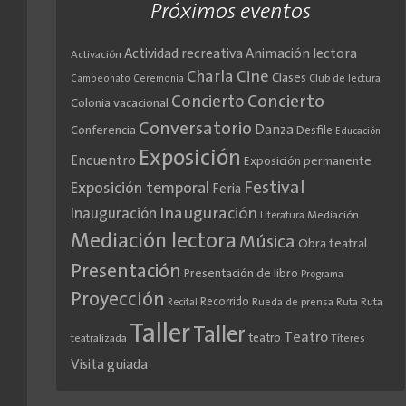
Próximos eventos
Actividad recreativa
Animación lectora
Activación
Cine
Charla
Clases
Club de lectura
Campeonato
Ceremonia
Concierto
Concierto
Colonia vacacional
Conversatorio
Danza
Conferencia
Desfile
Educación
Exposición
Encuentro
Exposición permanente
Festival
Exposición temporal
Feria
Inauguración
Inauguración
Literatura
Mediación
Mediación lectora
Música
Obra teatral
Presentación
Presentación de libro
Programa
Proyección
Recorrido
Rueda de prensa
Ruta
Ruta
Recital
Taller
Taller
Teatro
teatro
teatralizada
Títeres
Visita guiada