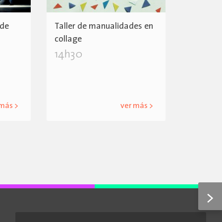
 de
Taller de manualidades en
collage
14h30
 más >
ver más >
>