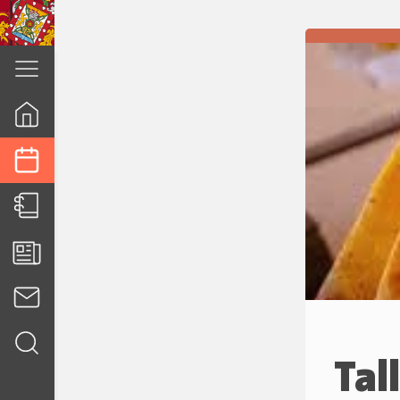
cuenca.gob.ec
Tal