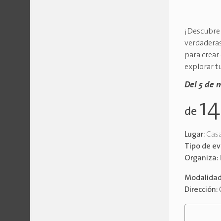
¡Descubre 
verdaderas
para crear 
explorar tu
Del 5 de 
1
de
Lugar:
Casa
Tipo de e
Organiza:
Modalida
Dirección: