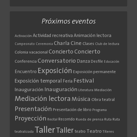
Próximos eventos
Actividad recreativa
Animación lectora
Activación
Cine
Charla
Clases
Club de lectura
Campeonato
Ceremonia
Concierto
Concierto
Colonia vacacional
Conversatorio
Danza
Conferencia
Desfile
Educación
Exposición
Encuentro
Exposición permanente
Festival
Exposición temporal
Feria
Inauguración
Inauguración
Literatura
Mediación
Mediación lectora
Música
Obra teatral
Presentación
Presentación de libro
Programa
Proyección
Recorrido
Rueda de prensa
Ruta
Ruta
Recital
Taller
Taller
Teatro
teatro
teatralizada
Títeres