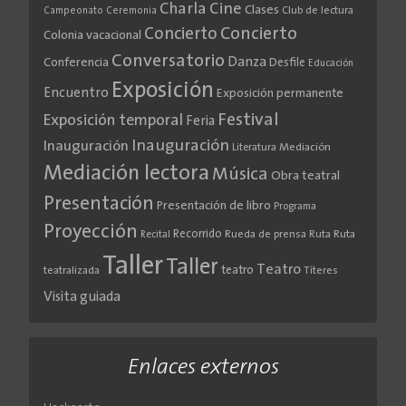
Cine
Charla
Clases
Club de lectura
Campeonato
Ceremonia
Concierto
Concierto
Colonia vacacional
Conversatorio
Danza
Conferencia
Desfile
Educación
Exposición
Encuentro
Exposición permanente
Festival
Exposición temporal
Feria
Inauguración
Inauguración
Literatura
Mediación
Mediación lectora
Música
Obra teatral
Presentación
Presentación de libro
Programa
Proyección
Recorrido
Rueda de prensa
Ruta
Ruta
Recital
Taller
Taller
Teatro
teatro
teatralizada
Títeres
Visita guiada
Enlaces externos