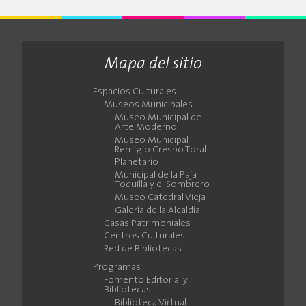
Mapa del sitio
Espacios Culturales
Museos Municipales
Museo Municipal de
Arte Moderno
Museo Municipal
Remigio Crespo Toral
Planetario
Municipal de la Paja
Toquilla y el Sombrero
Museo Catedral Vieja
Galería de la Alcaldía
Casas Patrimoniales
Centros Culturales
Red de Bibliotecas
Programas
Fomento Editorial y
Bibliotecas
Biblioteca Virtual