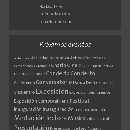
Hackearte.ec
Cultura de Barrio
Feria del Libro Cuenca
Próximos eventos
Actividad recreativa
Animación lectora
Activación
Cine
Charla
Clases
Club de lectura
Campeonato
Ceremonia
Concierto
Concierto
Colonia vacacional
Conversatorio
Danza
Conferencia
Desfile
Educación
Exposición
Encuentro
Exposición permanente
Festival
Exposición temporal
Feria
Inauguración
Inauguración
Literatura
Mediación
Mediación lectora
Música
Obra teatral
Presentación
Presentación de libro
Programa