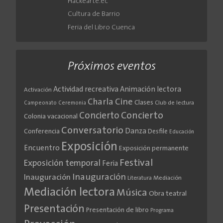
Hackearte.ec
Cultura de Barrio
Feria del Libro Cuenca
Próximos eventos
Actividad recreativa
Animación lectora
Activación
Cine
Charla
Clases
Club de lectura
Campeonato
Ceremonia
Concierto
Concierto
Colonia vacacional
Conversatorio
Danza
Conferencia
Desfile
Educación
Exposición
Encuentro
Exposición permanente
Festival
Exposición temporal
Feria
Inauguración
Inauguración
Literatura
Mediación
Mediación lectora
Música
Obra teatral
Presentación
Presentación de libro
Programa