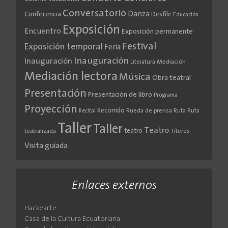
Conversatorio
Danza
Conferencia
Desfile
Educación
Exposición
Encuentro
Exposición permanente
Festival
Exposición temporal
Feria
Inauguración
Inauguración
Literatura
Mediación
Mediación lectora
Música
Obra teatral
Presentación
Presentación de libro
Programa
Proyección
Recorrido
Rueda de prensa
Ruta
Ruta
Recital
Taller
Taller
Teatro
teatro
teatralizada
Títeres
Visita guiada
Enlaces externos
Hackearte
Casa de la Cultura Ecuatoriana