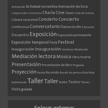
Actividad recreativa
Animación lectora
Activación
Cine
Charla
Clases
Club de lectura
Campeonato
Ceremonia
Concierto
Concierto
Colonia vacacional
Conversatorio
Danza
Conferencia
Desfile
Educación
Exposición
Encuentro
Exposición permanente
Festival
Exposición temporal
Feria
Inauguración
Inauguración
Literatura
Mediación
Mediación lectora
Música
Obra teatral
Presentación
Presentación de libro
Programa
Proyección
Recorrido
Rueda de prensa
Ruta
Ruta
Recital
Taller
Taller
Teatro
teatro
teatralizada
Títeres
Visita guiada