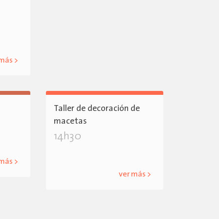
 más >
Taller de decoración de
macetas
14h30
 más >
ver más >