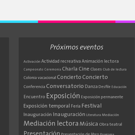
Próximos eventos
Actividad recreativa
Animación lectora
Activación
Cine
Charla
Clases
Club de lectura
Campeonato
Ceremonia
Concierto
Concierto
Colonia vacacional
Conversatorio
Danza
Conferencia
Desfile
Educación
Exposición
Encuentro
Exposición permanente
Festival
Exposición temporal
Feria
Inauguración
Inauguración
Literatura
Mediación
Mediación lectora
Música
Obra teatral
Presentación
Presentación de libro
Programa