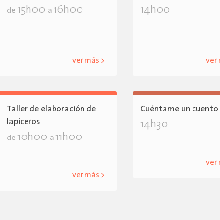
15h00
16h00
14h00
de
a
ver más >
ver
Taller de elaboración de
Cuéntame un cuento
lapiceros
14h30
10h00
11h00
de
a
ver
ver más >