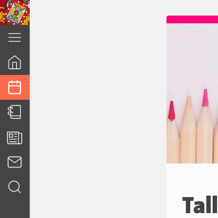
cuenca.gob.ec
Tal