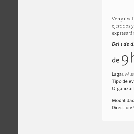
Ven y únete
ejercicios 
expresarán
Del 1 de 
9
de
Lugar:
Mus
Tipo de e
Organiza:
Modalida
Dirección: