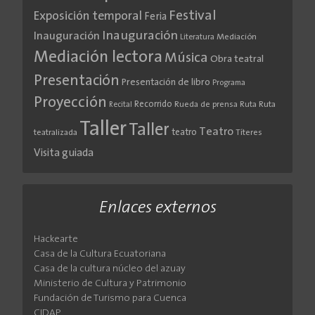
Festival
Exposición temporal
Feria
Inauguración
Inauguración
Literatura
Mediación
Mediación lectora
Música
Obra teatral
Presentación
Presentación de libro
Programa
Proyección
Recorrido
Rueda de prensa
Ruta
Ruta
Recital
Taller
Taller
Teatro
teatro
teatralizada
Títeres
Visita guiada
Enlaces externos
Hackearte
Casa de la Cultura Ecuatoriana
Casa de la cultura núcleo del azuay
Ministerio de Cultura y Patrimonio
Fundación de Turismo para Cuenca
CIDAP