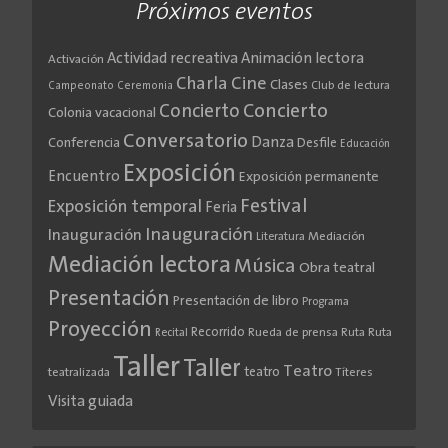
Próximos eventos
Actividad recreativa
Animación lectora
Activación
Cine
Charla
Clases
Club de lectura
Campeonato
Ceremonia
Concierto
Concierto
Colonia vacacional
Conversatorio
Danza
Conferencia
Desfile
Educación
Exposición
Encuentro
Exposición permanente
Festival
Exposición temporal
Feria
Inauguración
Inauguración
Literatura
Mediación
Mediación lectora
Música
Obra teatral
Presentación
Presentación de libro
Programa
Proyección
Recorrido
Rueda de prensa
Ruta
Ruta
Recital
Taller
Taller
Teatro
teatro
teatralizada
Títeres
Visita guiada