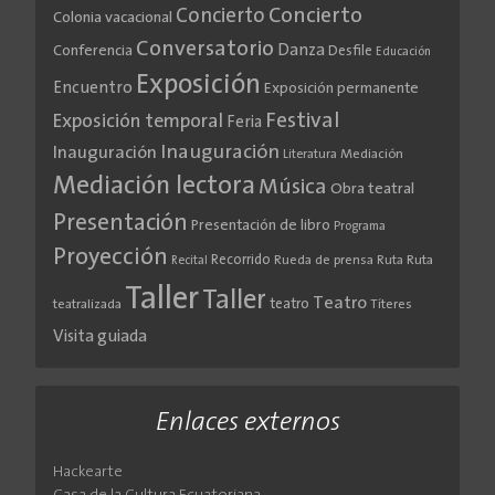
Concierto
Concierto
Colonia vacacional
Conversatorio
Danza
Conferencia
Desfile
Educación
Exposición
Encuentro
Exposición permanente
Festival
Exposición temporal
Feria
Inauguración
Inauguración
Literatura
Mediación
Mediación lectora
Música
Obra teatral
Presentación
Presentación de libro
Programa
Proyección
Recorrido
Rueda de prensa
Ruta
Ruta
Recital
Taller
Taller
Teatro
teatro
teatralizada
Títeres
Visita guiada
Enlaces externos
Hackearte