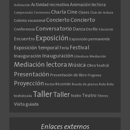
Actividad recreativa
Animación lectora
Activación
Cine
Charla
Clases
Club de lectura
Campeonato
Ceremonia
Concierto
Concierto
Colonia vacacional
Conversatorio
Danza
Conferencia
Desfile
Educación
Exposición
Encuentro
Exposición permanente
Festival
Exposición temporal
Feria
Inauguración
Inauguración
Literatura
Mediación
Mediación lectora
Música
Obra teatral
Presentación
Presentación de libro
Programa
Proyección
Recorrido
Rueda de prensa
Ruta
Ruta
Recital
Taller
Taller
Teatro
teatro
teatralizada
Títeres
Visita guiada
Enlaces externos