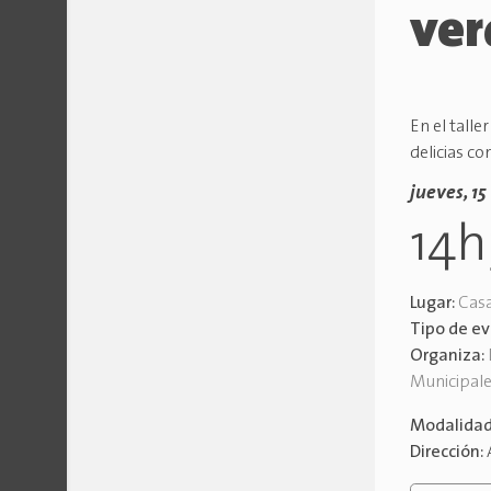
ver
En el tall
delicias c
jueves, 1
14
Lugar:
Casa
Tipo de e
Organiza:
Municipal
Modalida
Dirección: