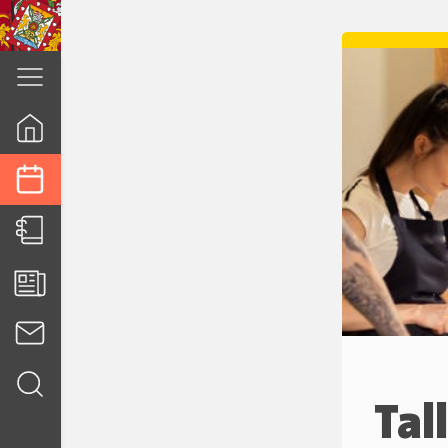
cuenca.gob.ec
Tal