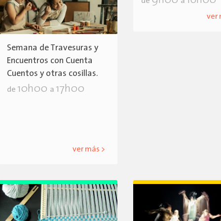
9h00
16h00
de
a
ver
Semana de Travesuras y
Encuentros con Cuenta
Cuentos y otras cosillas.
10h00
17h00
de
a
ver más >