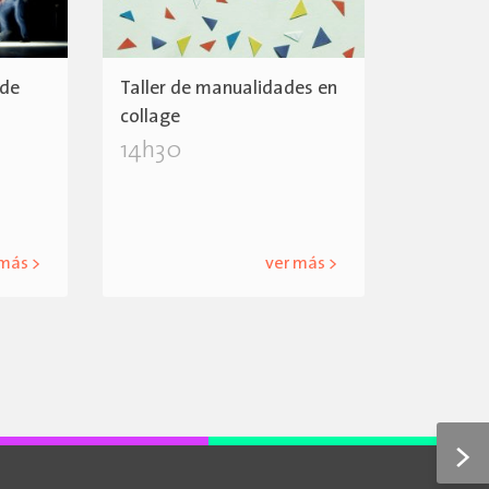
 de
Taller de manualidades en
collage
14h30
 más >
ver más >
>