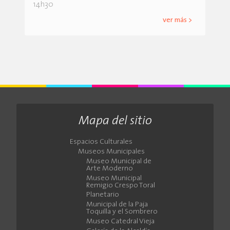
14h30
ver más >
Mapa del sitio
Espacios Culturales
Museos Municipales
Museo Municipal de
Arte Moderno
Museo Municipal
Remigio Crespo Toral
Planetario
Municipal de la Paja
Toquilla y el Sombrero
Museo Catedral Vieja