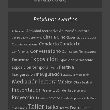
Feria del Libro Cuenca
Próximos eventos
Actividad recreativa
Animación lectora
Activación
Cine
Charla
Clases
Club de lectura
Campeonato
Ceremonia
Concierto
Concierto
Colonia vacacional
Conversatorio
Danza
Conferencia
Desfile
Educación
Exposición
Encuentro
Exposición permanente
Festival
Exposición temporal
Feria
Inauguración
Inauguración
Literatura
Mediación
Mediación lectora
Música
Obra teatral
Presentación
Presentación de libro
Programa
Proyección
Recorrido
Rueda de prensa
Ruta
Ruta
Recital
Taller
Taller
Teatro
teatro
teatralizada
Títeres