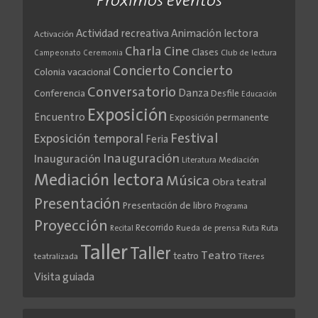
Próximos eventos
Actividad recreativa
Animación lectora
Activación
Cine
Charla
Clases
Club de lectura
Campeonato
Ceremonia
Concierto
Concierto
Colonia vacacional
Conversatorio
Danza
Conferencia
Desfile
Educación
Exposición
Encuentro
Exposición permanente
Festival
Exposición temporal
Feria
Inauguración
Inauguración
Literatura
Mediación
Mediación lectora
Música
Obra teatral
Presentación
Presentación de libro
Programa
Proyección
Recorrido
Rueda de prensa
Ruta
Ruta
Recital
Taller
Taller
Teatro
teatro
teatralizada
Títeres
Visita guiada