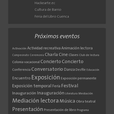
Hackearte.ec
Cultura de Barrio
Feria del Libro Cuenca
Próximos eventos
Actividad recreativa
Animación lectora
Activación
Cine
Charla
Clases
Club de lectura
Campeonato
Ceremonia
Concierto
Concierto
Colonia vacacional
Conversatorio
Danza
Conferencia
Desfile
Educación
Exposición
Encuentro
Exposición permanente
Festival
Exposición temporal
Feria
Inauguración
Inauguración
Literatura
Mediación
Mediación lectora
Música
Obra teatral
Presentación
Presentación de libro
Programa