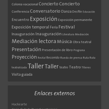
Concierto
Concierto
Colonia vacacional
Conversatorio
Danza
Conferencia
Desfile
Educación
Exposición
Encuentro
Exposición permanente
Festival
Exposición temporal
Feria
Inauguración
Inauguración
Literatura
Mediación
Mediación lectora
Música
Obra teatral
Presentación
Presentación de libro
Programa
Proyección
Recorrido
Rueda de prensa
Ruta
Ruta
Recital
Taller
Taller
Teatro
teatro
teatralizada
Títeres
Visita guiada
Enlaces externos
Hackearte