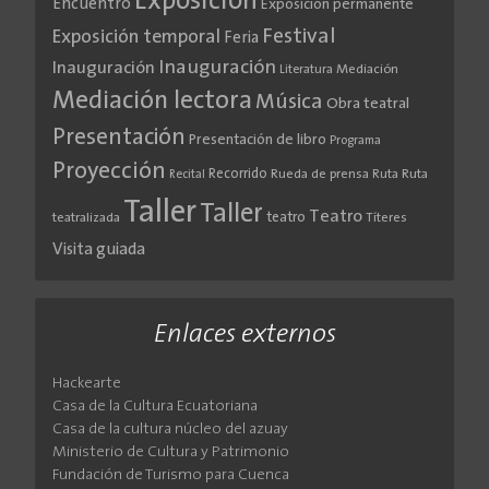
Exposición
Encuentro
Exposición permanente
Festival
Exposición temporal
Feria
Inauguración
Inauguración
Literatura
Mediación
Mediación lectora
Música
Obra teatral
Presentación
Presentación de libro
Programa
Proyección
Recorrido
Rueda de prensa
Ruta
Ruta
Recital
Taller
Taller
Teatro
teatro
teatralizada
Títeres
Visita guiada
Enlaces externos
Hackearte
Casa de la Cultura Ecuatoriana
Casa de la cultura núcleo del azuay
Ministerio de Cultura y Patrimonio
Fundación de Turismo para Cuenca