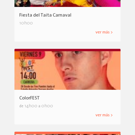
Fiesta del Taita Carnaval
10h00
ver más >
ColorFEST
14h00
0h00
de
a
ver más >