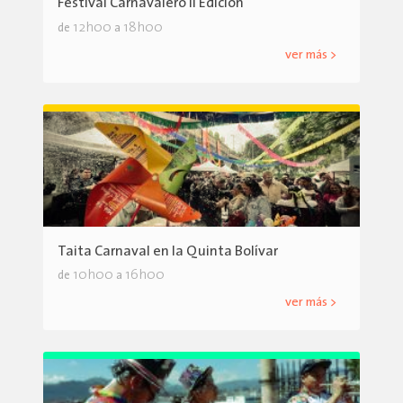
Festival Carnavalero II Edición
12h00
18h00
de
a
ver más >
Taita Carnaval en la Quinta Bolívar
10h00
16h00
de
a
ver más >