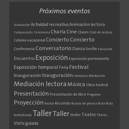
Próximos eventos
Actividad recreativa
Animación lectora
Activación
Cine
Charla
Clases
Club de lectura
Campeonato
Ceremonia
Concierto
Concierto
Colonia vacacional
Conversatorio
Danza
Conferencia
Desfile
Educación
Exposición
Encuentro
Exposición permanente
Festival
Exposición temporal
Feria
Inauguración
Inauguración
Literatura
Mediación
Mediación lectora
Música
Obra teatral
Presentación
Presentación de libro
Programa
Proyección
Recorrido
Rueda de prensa
Ruta
Ruta
Recital
Taller
Taller
Teatro
teatro
teatralizada
Títeres
Visita guiada