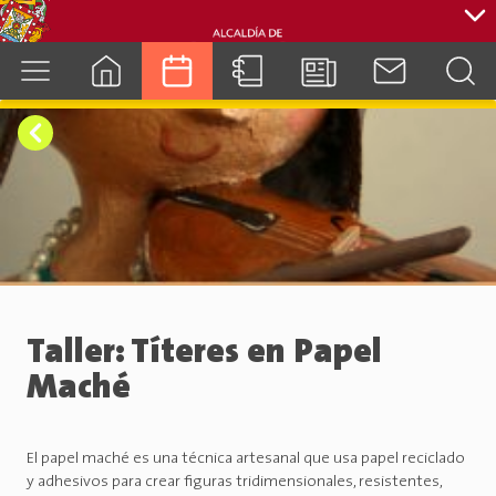
cuenca.gob.ec
Taller: Títeres en Papel
Maché
El papel maché es una técnica artesanal que usa papel reciclado
y adhesivos para crear figuras tridimensionales, resistentes,