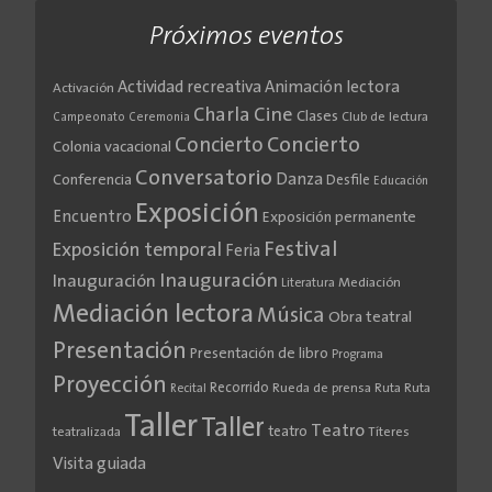
Próximos eventos
Actividad recreativa
Animación lectora
Activación
Cine
Charla
Clases
Club de lectura
Campeonato
Ceremonia
Concierto
Concierto
Colonia vacacional
Conversatorio
Danza
Conferencia
Desfile
Educación
Exposición
Encuentro
Exposición permanente
Festival
Exposición temporal
Feria
Inauguración
Inauguración
Literatura
Mediación
Mediación lectora
Música
Obra teatral
Presentación
Presentación de libro
Programa
Proyección
Recorrido
Rueda de prensa
Ruta
Ruta
Recital
Taller
Taller
Teatro
teatro
teatralizada
Títeres
Visita guiada