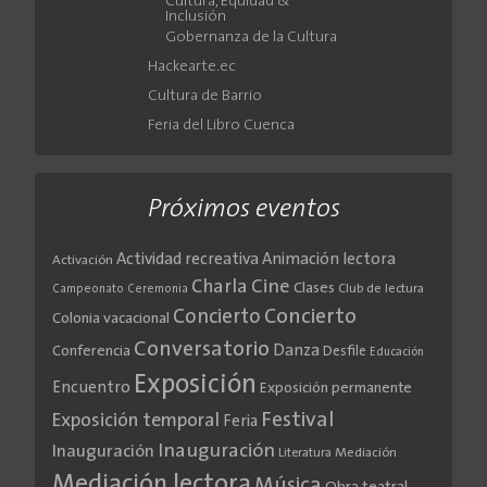
Cultura, Equidad &
Inclusión
Gobernanza de la Cultura
Hackearte.ec
Cultura de Barrio
Feria del Libro Cuenca
Próximos eventos
Actividad recreativa
Animación lectora
Activación
Cine
Charla
Clases
Club de lectura
Campeonato
Ceremonia
Concierto
Concierto
Colonia vacacional
Conversatorio
Danza
Conferencia
Desfile
Educación
Exposición
Encuentro
Exposición permanente
Festival
Exposición temporal
Feria
Inauguración
Inauguración
Literatura
Mediación
Mediación lectora
Música