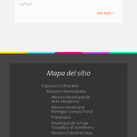
14h30
ver más >
Mapa del sitio
Espacios Culturales
Museos Municipales
Museo Municipal de
Arte Moderno
Museo Municipal
Remigio Crespo Toral
Planetario
Municipal de la Paja
Toquilla y el Sombrero
Museo Catedral Vieja