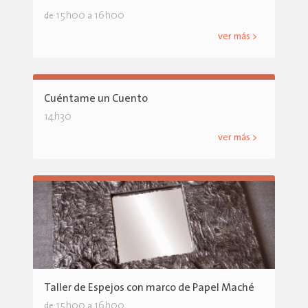
15h00
16h00
de
a
ver más >
Cuéntame un Cuento
14h30
ver más >
Taller de Espejos con marco de Papel Maché
15h00
16h00
de
a