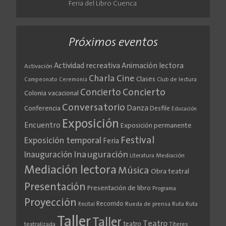
Feria del Libro Cuenca
Próximos eventos
Actividad recreativa
Animación lectora
Activación
Cine
Charla
Clases
Club de lectura
Campeonato
Ceremonia
Concierto
Concierto
Colonia vacacional
Conversatorio
Danza
Conferencia
Desfile
Educación
Exposición
Encuentro
Exposición permanente
Festival
Exposición temporal
Feria
Inauguración
Inauguración
Literatura
Mediación
Mediación lectora
Música
Obra teatral
Presentación
Presentación de libro
Programa
Proyección
Recorrido
Rueda de prensa
Ruta
Ruta
Recital
Taller
Taller
Teatro
teatro
teatralizada
Títeres