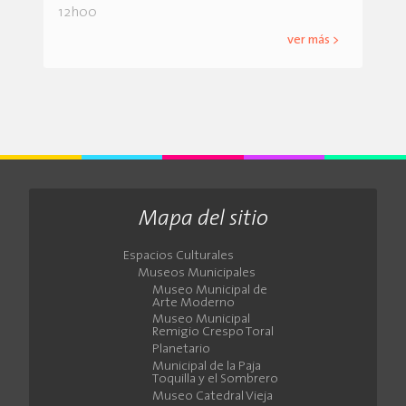
12h00
ver más >
Mapa del sitio
Espacios Culturales
Museos Municipales
Museo Municipal de
Arte Moderno
Museo Municipal
Remigio Crespo Toral
Planetario
Municipal de la Paja
Toquilla y el Sombrero
Museo Catedral Vieja