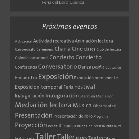
Feria del Libro Cuenca
Próximos eventos
Actividad recreativa
Animación lectora
Activación
Cine
Charla
Clases
Club de lectura
Campeonato
Ceremonia
Concierto
Concierto
Colonia vacacional
Conversatorio
Danza
Conferencia
Desfile
Educación
Exposición
Encuentro
Exposición permanente
Festival
Exposición temporal
Feria
Inauguración
Inauguración
Literatura
Mediación
Mediación lectora
Música
Obra teatral
Presentación
Presentación de libro
Programa
Proyección
Recorrido
Rueda de prensa
Ruta
Ruta
Recital
Taller
Taller
Teatro
teatro
teatralizada
Títeres