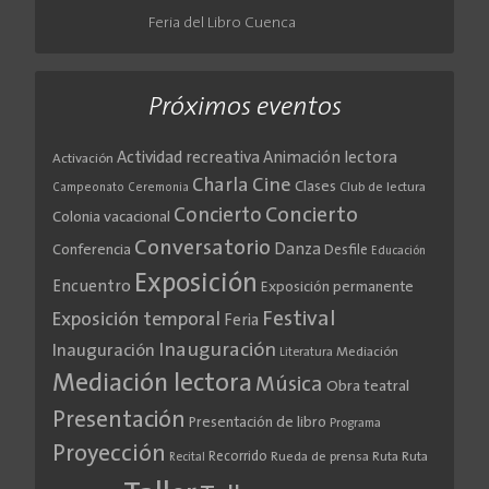
Feria del Libro Cuenca
Próximos eventos
Actividad recreativa
Animación lectora
Activación
Cine
Charla
Clases
Club de lectura
Campeonato
Ceremonia
Concierto
Concierto
Colonia vacacional
Conversatorio
Danza
Conferencia
Desfile
Educación
Exposición
Encuentro
Exposición permanente
Festival
Exposición temporal
Feria
Inauguración
Inauguración
Literatura
Mediación
Mediación lectora
Música
Obra teatral
Presentación
Presentación de libro
Programa
Proyección
Recorrido
Rueda de prensa
Ruta
Ruta
Recital