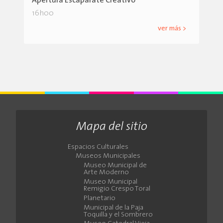
Apertura Escaparate Creativo
16h00
ver más >
Mapa del sitio
Espacios Culturales
Museos Municipales
Museo Municipal de
Arte Moderno
Museo Municipal
Remigio Crespo Toral
Planetario
Municipal de la Paja
Toquilla y el Sombrero