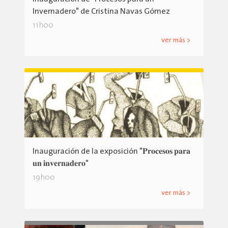
Invernadero" de Cristina Navas Gómez
11h00
ver más >
Inauguración de la exposición "𝐏𝐫𝐨𝐜𝐞𝐬𝐨𝐬 𝐩𝐚𝐫𝐚
𝐮𝐧 𝐢𝐧𝐯𝐞𝐫𝐧𝐚𝐝𝐞𝐫𝐨"
19h00
ver más >