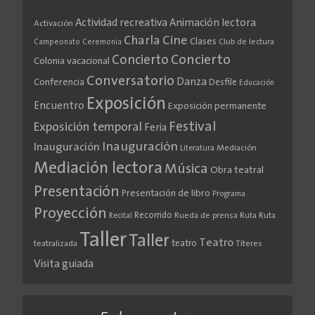
Actividad recreativa
Animación lectora
Activación
Cine
Charla
Clases
Club de lectura
Campeonato
Ceremonia
Concierto
Concierto
Colonia vacacional
Conversatorio
Danza
Conferencia
Desfile
Educación
Exposición
Encuentro
Exposición permanente
Festival
Exposición temporal
Feria
Inauguración
Inauguración
Literatura
Mediación
Mediación lectora
Música
Obra teatral
Presentación
Presentación de libro
Programa
Proyección
Recorrido
Rueda de prensa
Ruta
Ruta
Recital
Taller
Taller
Teatro
teatro
teatralizada
Títeres
Visita guiada