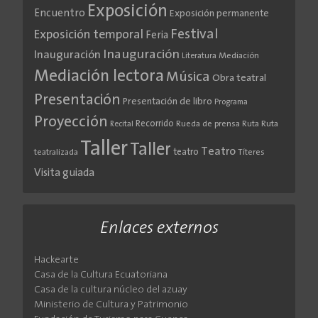
Exposición
Encuentro
Exposición permanente
Festival
Exposición temporal
Feria
Inauguración
Inauguración
Literatura
Mediación
Mediación lectora
Música
Obra teatral
Presentación
Presentación de libro
Programa
Proyección
Recorrido
Rueda de prensa
Ruta
Ruta
Recital
Taller
Taller
Teatro
teatro
teatralizada
Títeres
Visita guiada
Enlaces externos
Hackearte
Casa de la Cultura Ecuatoriana
Casa de la cultura núcleo del azuay
Ministerio de Cultura y Patrimonio