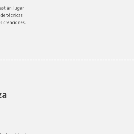
stián, lugar
 de técnicas
s creaciones.
za