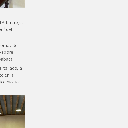
l Alfarero, se
ón” del
promovido
o sobre
yabaca.
 tallado, la
to en la
ico hasta el