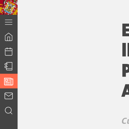
cuenca.gob.ec
C