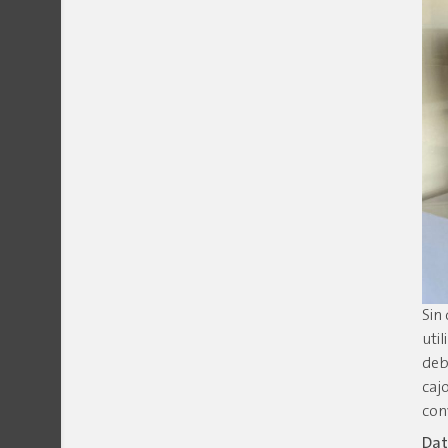
Sin
uti
deb
caj
con
Da