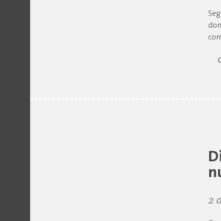
Seg
don
com
D
n
2 