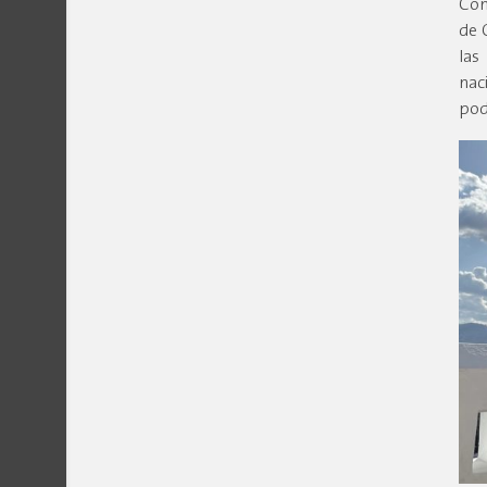
Com
de 
las
nac
pod