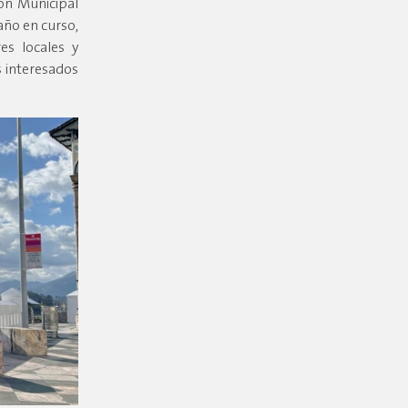
ión Municipal
año en curso,
es locales y
s interesados