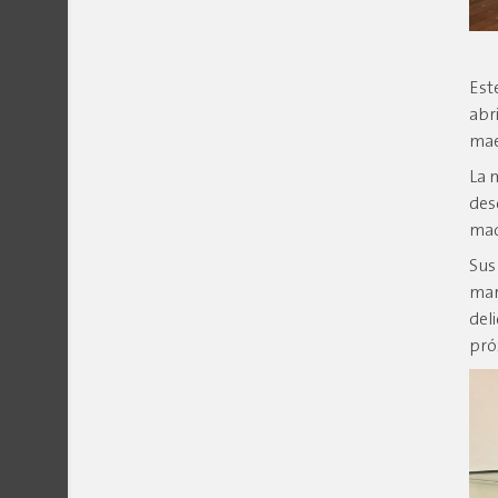
Este
abr
mae
La 
des
mad
Sus
mar
del
pró