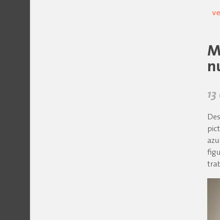
ve
M
n
13
Des
pic
azu
fig
tra