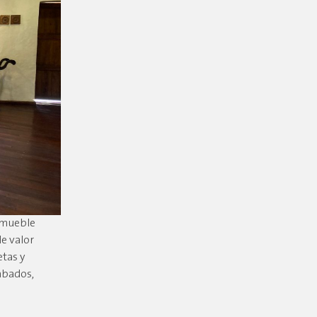
e mueble
de valor
etas y
cabados,