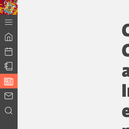
cuenca.gob.ec