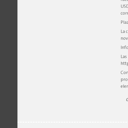
USD
cor
Pla
La 
nov
Inf
Las
htt
Con
pro
ele