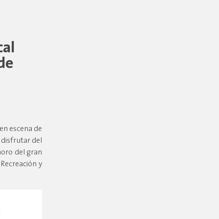
cal
 de
 en escena de
disfrutar del
onoro del gran
 Recreación y