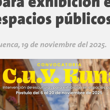
para exhibición 
espacios público
uenca, 19 de noviembre del 2025.