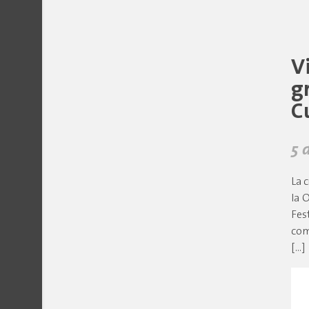
V
g
C
5 
La 
la 
Fes
com
[…]