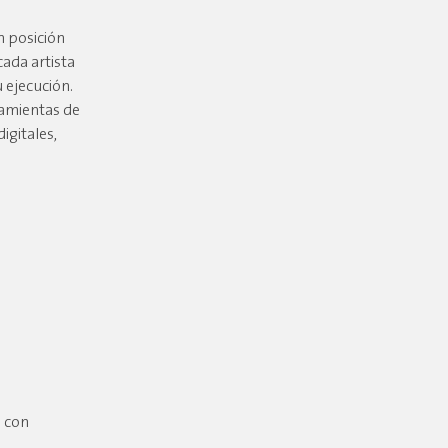
n posición
ada artista
 ejecución.
ramientas de
digitales,
s con