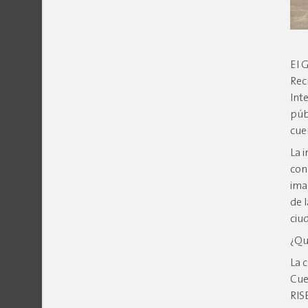
El 
Rec
Int
púb
cue
La 
con
ima
de 
ciu
¿Qu
La 
Cue
RIS