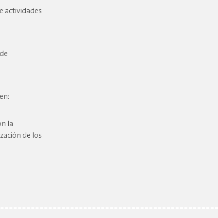
e actividades
 de
en:
n la
ización de los