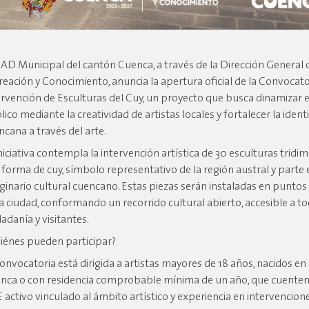
GAD Municipal del cantón Cuenca, a través de la Dirección General 
reación y Conocimiento, anuncia la apertura oficial de la Convocato
ervención de Esculturas del Cuy, un proyecto que busca dinamizar e
lico mediante la creatividad de artistas locales y fortalecer la iden
ncana a través del arte.
iniciativa contempla la intervención artística de 30 esculturas tridi
 forma de cuy, símbolo representativo de la región austral y parte 
ginario cultural cuencano. Estas piezas serán instaladas en puntos
la ciudad, conformando un recorrido cultural abierto, accesible a to
dadanía y visitantes.
iénes pueden participar?
convocatoria está dirigida a artistas mayores de 18 años, nacidos en
nca o con residencia comprobable mínima de un año, que cuente
E activo vinculado al ámbito artístico y experiencia en intervencion