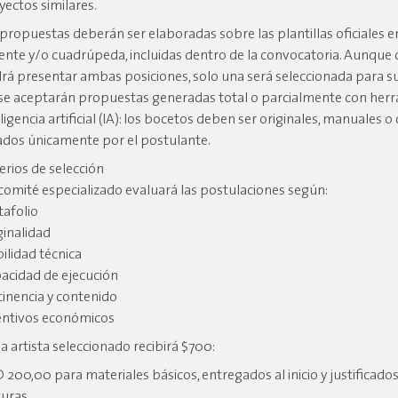
yectos similares.
 propuestas deberán ser elaboradas sobre las plantillas oficiales e
ente y/o cuadrúpeda, incluidas dentro de la convocatoria. Aunque c
rá presentar ambas posiciones, solo una será seleccionada para su
se aceptarán propuestas generadas total o parcialmente con her
ligencia artificial (IA): los bocetos deben ser originales, manuales o 
ados únicamente por el postulante.
terios de selección
comité especializado evaluará las postulaciones según:
tafolio
ginalidad
bilidad técnica
acidad de ejecución
tinencia y contenido
entivos económicos
a artista seleccionado recibirá $700:
 200,00 para materiales básicos, entregados al inicio y justificado
turas.