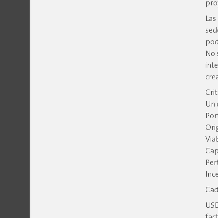
pro
Las
sed
pod
No 
inte
cre
Cri
Un 
Por
Ori
Via
Cap
Per
Inc
Cad
USD
fac