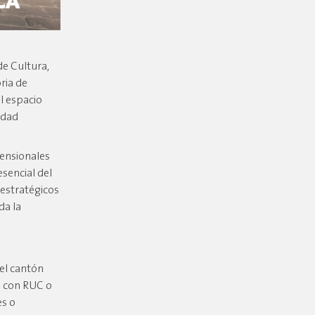
de Cultura,
ria de
l espacio
tidad
mensionales
esencial del
 estratégicos
da la
 el cantón
n con RUC o
es o