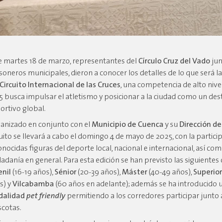
e martes 18 de marzo, representantes del
Círculo Cruz del Vado
jun
soneros municipales, dieron a conocer los detalles de lo que será l
 Circuito Internacional de las Cruces
, una competencia de alto niv
5 busca impulsar el atletismo y posicionar a la ciudad como un des
ortivo global.
anizado en conjunto con el
Municipio de Cuenca
y su
Dirección de
cuito se llevará a cabo el domingo 4 de mayo de 2025, con la partici
onocidas figuras del deporte local, nacional e internacional, así com
dadanía en general. Para esta edición se han previsto las siguientes 
enil
(16-19 años),
Sénior
(20-39 años),
Máster
(40-49 años),
Superio
s) y
Vilcabamba
(60 años en adelante); además se ha introducido 
dalidad
pet friendly
permitiendo a los corredores participar junto 
cotas.