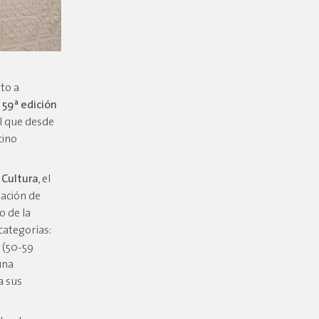
to a
a
59ª edición
el que desde
tino
 Cultura
, el
pación de
o de la
categorías:
r
(50-59
una
a sus