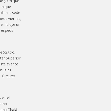
 de 5 km que
 km que
al en la sede
es a viernes,
 e incluye un
a especial
e $2.500,
ter, Superior
Este evento
anuales
 Circuito
z en el
tismo
sana Chalá,