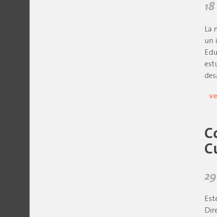
18
La 
un 
Edu
est
des
ve
C
C
29
Est
Dir