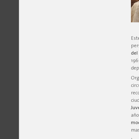
Est
per
del
196
dep
Org
cir
rec
ciu
Juv
año
mo
mas