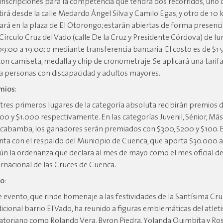
 inscripciones para la competencia que tendrá dos recorridos, uno
tirá desde la calle Medardo Ángel Silva y Camilo Egas, y otro de 10
ciará en la plaza de El Otorongo; estarán abiertas de forma presenci
 Círculo Cruz del Vado (calle De la Cruz y Presidente Córdova) de lun
09:00 a 19:00; o mediante transferencia bancaria. El costo es de $15
 con camiseta, medalla y chip de cronometraje. Se aplicará una tarif
a personas con discapacidad y adultos mayores.
mios
:
 tres primeros lugares de la categoría absoluta recibirán premios d
500 y $1.000 respectivamente. En las categorías Juvenil, Sénior, Más
ilcabamba, los ganadores serán premiados con $300, $200 y $100. 
nta con el respaldo del Municipio de Cuenca, que aporta $30.000 
ún la ordenanza que declara al mes de mayo como el mes oficial del
ernacional de las Cruces de Cuenca.
to
:
e evento, que rinde homenaje a las festividades de la Santísima Cru
dicional barrio El Vado, ha reunido a figuras emblemáticas del atle
atoriano como Rolando Vera, Byron Piedra, Yolanda Quimbita y Ro