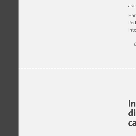
ade
Han
Ped
Int
I
d
c