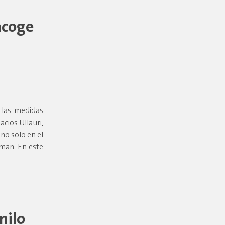
acoge
 las medidas
cios Ullauri,
no solo en el
rman. En este
nilo