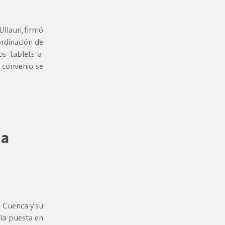
llauri, firmó
ordinación de
os tablets a
l convenio se
 a
e Cuenca y su
 la puesta en