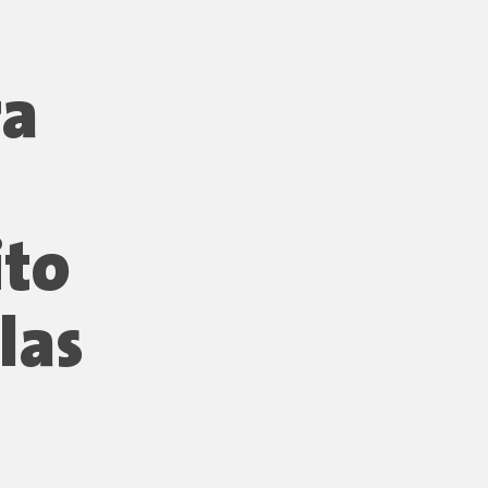
ra
ito
las