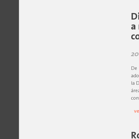
D
a
c
20
De 
ado
la 
áre
con
ve
R