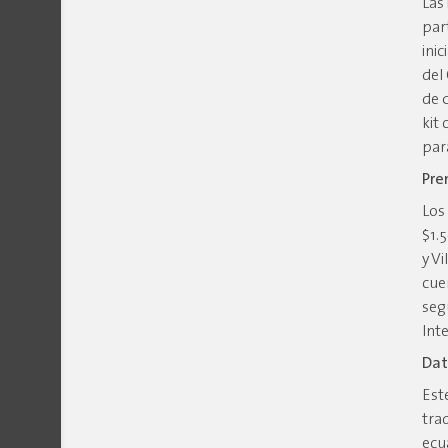
Las
par
ini
del
de 
kit
par
Pre
Los
$1.
y V
cue
seg
Int
Da
Est
tra
ecu