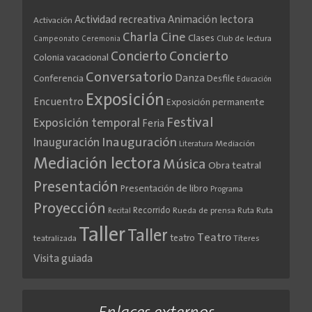
Actividad recreativa
Animación lectora
Activación
Cine
Charla
Clases
Club de lectura
Campeonato
Ceremonia
Concierto
Concierto
Colonia vacacional
Conversatorio
Danza
Conferencia
Desfile
Educación
Exposición
Encuentro
Exposición permanente
Festival
Exposición temporal
Feria
Inauguración
Inauguración
Literatura
Mediación
Mediación lectora
Música
Obra teatral
Presentación
Presentación de libro
Programa
Proyección
Recorrido
Rueda de prensa
Ruta
Ruta
Recital
Taller
Taller
Teatro
teatro
teatralizada
Títeres
Visita guiada