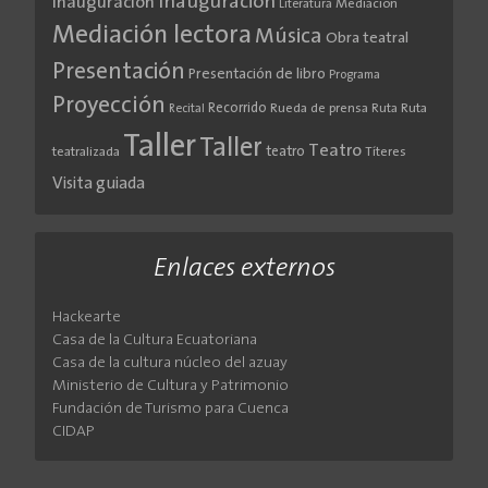
Inauguración
Inauguración
Literatura
Mediación
Mediación lectora
Música
Obra teatral
Presentación
Presentación de libro
Programa
Proyección
Recorrido
Rueda de prensa
Ruta
Ruta
Recital
Taller
Taller
Teatro
teatro
teatralizada
Títeres
Visita guiada
Enlaces externos
Hackearte
Casa de la Cultura Ecuatoriana
Casa de la cultura núcleo del azuay
Ministerio de Cultura y Patrimonio
Fundación de Turismo para Cuenca
CIDAP