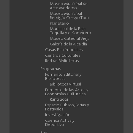
Museo Municipal de
Arte Moderno
Museo Municipal
Remigio Crespo Toral
Planetario
Municipal de la Paja
Toquilla y el Sombrero
Museo Catedral Vieja
Galería de la Alcaldía
Casas Patrimoniales
Centros Culturales
Red de Bibliotecas
Programas
Fomento Editorial y
Bibliotecas
Biblioteca Virtual
Fomento de las Artes y
Economías Culturales
Ranti 2021
Espacio Público, Ferias y
Festivales
Investigación
Cuenca Activa y
Deportiva
Ejes