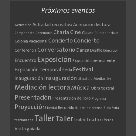
Próximos eventos
Actividad recreativa
Animación lectora
Activación
Cine
Charla
Clases
Club de lectura
Campeonato
Ceremonia
Concierto
Concierto
Colonia vacacional
Conversatorio
Danza
Conferencia
Desfile
Educación
Exposición
Encuentro
Exposición permanente
Festival
Exposición temporal
Feria
Inauguración
Inauguración
Literatura
Mediación
Mediación lectora
Música
Obra teatral
Presentación
Presentación de libro
Programa
Proyección
Recorrido
Rueda de prensa
Ruta
Ruta
Recital
Taller
Taller
Teatro
teatro
teatralizada
Títeres
Visita guiada