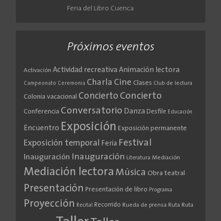
Feria del Libro Cuenca
Próximos eventos
Actividad recreativa
Animación lectora
Activación
Cine
Charla
Clases
Club de lectura
Campeonato
Ceremonia
Concierto
Concierto
Colonia vacacional
Conversatorio
Danza
Conferencia
Desfile
Educación
Exposición
Encuentro
Exposición permanente
Festival
Exposición temporal
Feria
Inauguración
Inauguración
Literatura
Mediación
Mediación lectora
Música
Obra teatral
Presentación
Presentación de libro
Programa
Proyección
Recorrido
Rueda de prensa
Ruta
Ruta
Recital