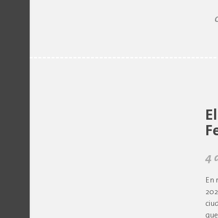
E
F
4 
En 
202
ciu
que