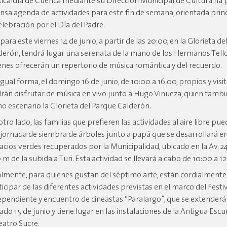
Alcaldía de Cuenca mediante su Dirección Municipal de Cultura ha 
ensa agenda de actividades para este fin de semana, orientada pri
celebración por el Día del Padre.
 para este viernes 14 de junio, a partir de las 20:00, en la Glorieta d
derón, tendrá lugar una serenata de la mano de los Hermanos Tell
enes ofrecerán un repertorio de música romántica y del recuerdo.
igual forma, el domingo 16 de junio, de 10:00 a 16:00, propios y visi
rán disfrutar de música en vivo junto a Hugo Vinueza, quien tamb
o escenario la Glorieta del Parque Calderón.
otro lado, las familias que prefieren las actividades al aire libre p
a jornada de siembra de árboles junto a papá que se desarrollará e
acios verdes recuperados por la Municipalidad, ubicado en la Av. 2
 m de la subida a Turi. Esta actividad se llevará a cabo de 10:00 a 12
almente, para quienes gustan del séptimo arte, están cordialmente 
ticipar de las diferentes actividades previstas en el marco del Festiv
ependiente y encuentro de cineastas “Paralargo”, que se extenderá 
ado 15 de junio y tiene lugar en las instalaciones de la Antigua Escu
Teatro Sucre.