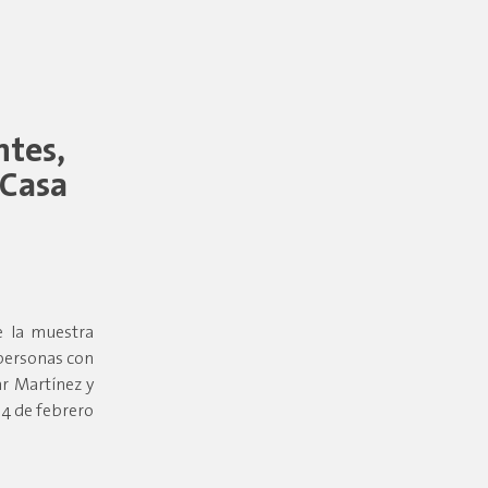
ntes,
 Casa
e la muestra
 personas con
r Martínez y
 4 de febrero