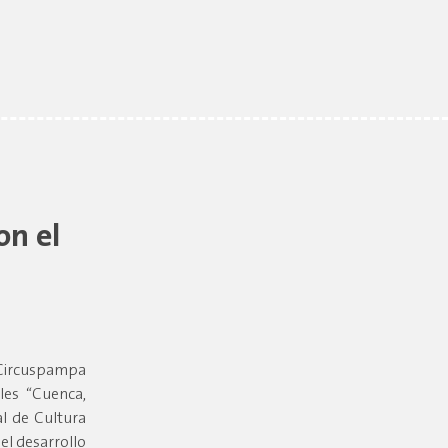
on el
l Circuspampa
les “Cuenca,
al de Cultura
el desarrollo