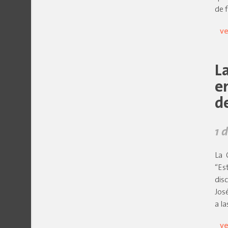
de 
ve
L
e
d
1 
La 
“Es
dis
Jos
a la
ve