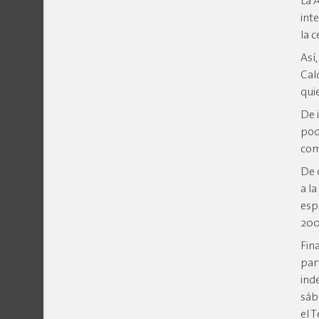
La 
int
la 
Así,
Cal
qui
De 
pod
com
De 
a l
esp
200
Fin
par
ind
sáb
el 