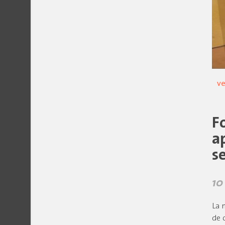
ve
F
a
s
10
La 
de 