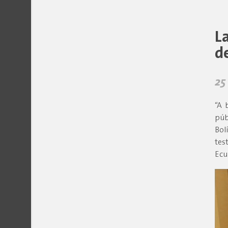
L
d
25
“A 
púb
Bol
tes
Ecu