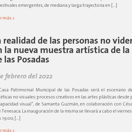
festivales emergentes, de mediana y larga trayectoria en […]
r más >
a realidad de las personas no vide
n la nueva muestra artística de la
e las Posadas
de febrero del 2022
Casa Patrimonial Municipal de las Posadas será el escenario d
téticas no visuales: procesos creativos en las artes plásticas desde
capacidad visual”, de Samanta Guzmán, en colaboración con Césa
é Tenesaca. La inauguración de la misma se llevará a cabo el viernes
s 19:00, […]
r más >