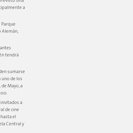
previsto una
ncipalmente a
el Parque
o Alemán,
tantes
ién tendrá
ueden sumarse
n uno de los
4 de Mayo, a
:00.
invitados a
al de cine
hasta el
ela Central y