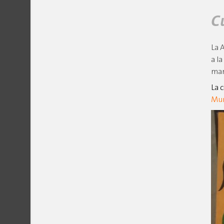
C
La 
a l
man
La 
Mun