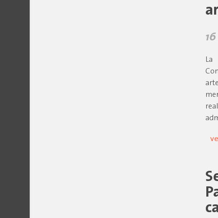
a
16
La 
Con
art
mer
rea
adm
ve
S
P
c