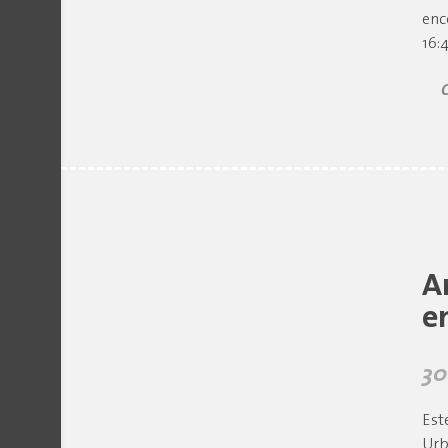
enc
16:
A
e
30
Est
Urb