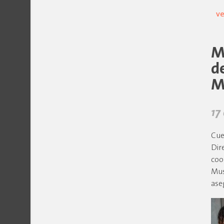
ve
M
d
M
17
Cue
Dir
coo
Mus
ase