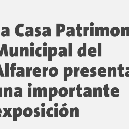
La Casa Patrimon
Municipal del
Alfarero present
una importante
exposición