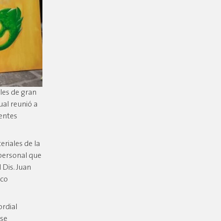
les de gran
ual reunió a
rentes
riales de la
 personal que
l Dis. Juan
ico
ordial
 se