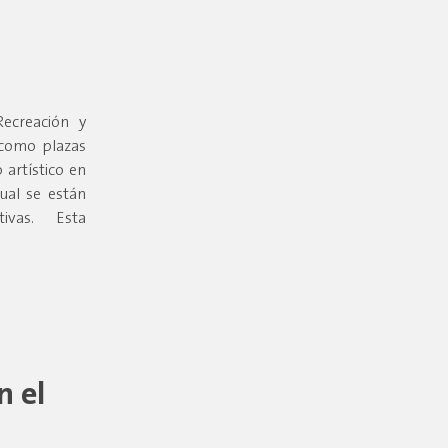
ecreación y
 como plazas
 artístico en
ual se están
ativas. Esta
n el