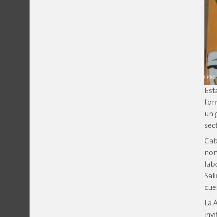
Est
for
un 
sec
Cab
nor
lab
Sal
cue
La 
inv