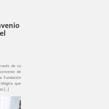
nvenio
el
través de su
 convenio de
la Fundación
ratégica que
as […]