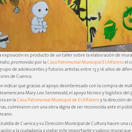
a exposición es producto de un taller sobre la elaboración de mura
mato, promovido por la
Casa Patrimonial Municipal El Alfarero
el c
grupo de adolescentes y futuros artistas entre 13 y 16 años de dife
tores de Cuenca.
e indicar que gracias al apoyo desinteresado con la compra de mate
teamericana Mary Lois Sennewald, el apoyo técnico y logístico del
ora en la
Casa Patrimonial Municipal de El Alfarero
y la dirección de
inas, culminaron con una obra digna de ser reconocida ante el públ
ncano.
Alcaldía de Cuenca y su Dirección Municipal de Cultura hacen una c
itación a la ciudadanía a visitar este importante y valioso mural que