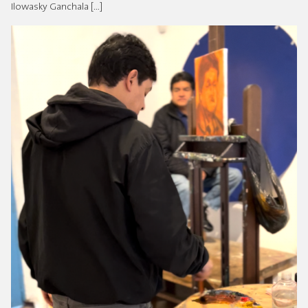
Ilowasky Ganchala […]