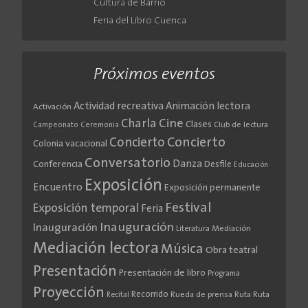
Cultura de Barrio
Feria del Libro Cuenca
Próximos eventos
Actividad recreativa
Animación lectora
Activación
Cine
Charla
Clases
Club de lectura
Campeonato
Ceremonia
Concierto
Concierto
Colonia vacacional
Conversatorio
Danza
Conferencia
Desfile
Educación
Exposición
Encuentro
Exposición permanente
Festival
Exposición temporal
Feria
Inauguración
Inauguración
Literatura
Mediación
Mediación lectora
Música
Obra teatral
Presentación
Presentación de libro
Programa
Proyección
Recorrido
Rueda de prensa
Ruta
Ruta
Recital