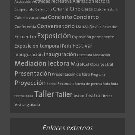
Actividad recreativa
Animación lectora
Activación
Cine
Charla
Clases
Club de lectura
Campeonato
Ceremonia
Concierto
Concierto
Colonia vacacional
Conversatorio
Danza
Conferencia
Desfile
Educación
Exposición
Encuentro
Exposición permanente
Festival
Exposición temporal
Feria
Inauguración
Inauguración
Literatura
Mediación
Mediación lectora
Música
Obra teatral
Presentación
Presentación de libro
Programa
Proyección
Recorrido
Rueda de prensa
Ruta
Ruta
Recital
Taller
Taller
Teatro
teatro
teatralizada
Títeres
Visita guiada
Enlaces externos