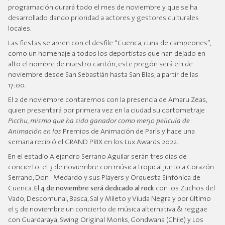
programación durará todo el mes de noviembre y que se ha
desarrollado dando prioridad a actores y gestores culturales
locales.
Las fiestas se abren con el desfile “Cuenca, cuna de campeones”,
como un homenaje a todos los deportistas que han dejado en
alto el nombre de nuestro cantón, este pregón será el 1 de
noviembre desde San Sebastián hasta San Blas, a partir de las
17:00.
El 2 de noviembre contaremos con la presencia de Amaru Zeas,
quien presentará por primera vez en la ciudad su cortometraje
Picchu, mismo que ha sido ganador como merjo pelicula de
Animación en los
Premios de Animación de París y hace una
semana recibió el GRAND PRIX en los Lux Awards 2022.
En el estadio Alejandro Serrano Aguilar serán tres días de
concierto: el 3 de noviembre con música tropical junto a Corazón
Serrano, Don Medardo y sus Players y Orquesta Sinfónica de
Cuenca.
El 4 de noviembre será dedicado al rock
con los Zuchos del
Vado, Descomunal, Basca, Sal y Mileto y Viuda Negra y por último
el 5 de noviembre un concierto de música alternativa & reggae
con Guardaraya, Swing Original Monks, Gondwana (Chile) y Los