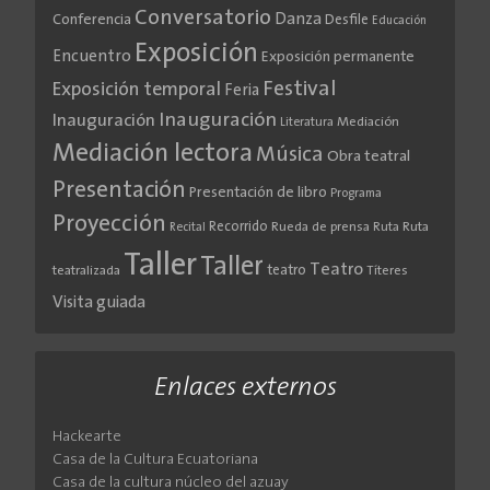
Conversatorio
Danza
Conferencia
Desfile
Educación
Exposición
Encuentro
Exposición permanente
Festival
Exposición temporal
Feria
Inauguración
Inauguración
Literatura
Mediación
Mediación lectora
Música
Obra teatral
Presentación
Presentación de libro
Programa
Proyección
Recorrido
Rueda de prensa
Ruta
Ruta
Recital
Taller
Taller
Teatro
teatro
teatralizada
Títeres
Visita guiada
Enlaces externos
Hackearte
Casa de la Cultura Ecuatoriana
Casa de la cultura núcleo del azuay